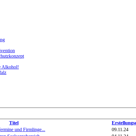
ung
ävention
chutzkonzept
e Alkohol!
falz
Titel
Erstellung
ermine und Firmlinge...
09.11.24