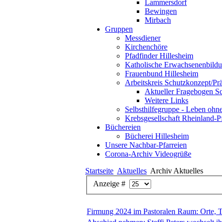
Lammersdorf
Bewingen
Mirbach
Gruppen
Messdiener
Kirchenchöre
Pfadfinder Hillesheim
Katholische Erwachsenenbild
Frauenbund Hillesheim
Arbeitskreis Schutzkonzept/Pr
Aktueller Fragebogen S
Weitere Links
Selbsthilfegruppe - Leben ohn
Krebsgesellschaft Rheinland-P
Büchereien
Bücherei Hillesheim
Unsere Nachbar-Pfarreien
Corona-Archiv Videogrüße
Startseite
Aktuelles
Archiv Aktuelles
Anzeige #
Firmung 2024 im Pastoralen Raum: Orte, T