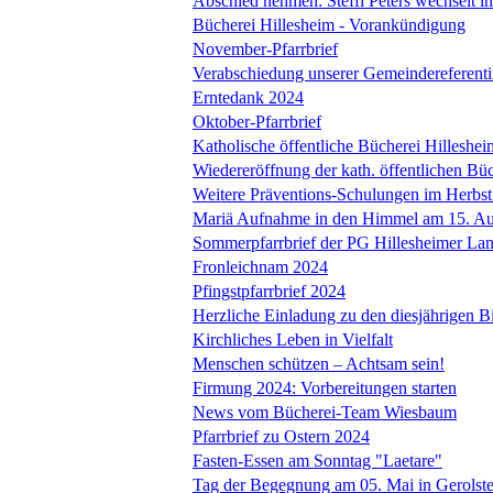
Abschied nehmen: Steffi Peters wechselt i
Bücherei Hillesheim - Vorankündigung
November-Pfarrbrief
Verabschiedung unserer Gemeindereferent
Erntedank 2024
Oktober-Pfarrbrief
Katholische öffentliche Bücherei Hilleshei
Wiedereröffnung der kath. öffentlichen Bü
Weitere Präventions-Schulungen im Herbs
Mariä Aufnahme in den Himmel am 15. Au
Sommerpfarrbrief der PG Hillesheimer La
Fronleichnam 2024
Pfingstpfarrbrief 2024
Herzliche Einladung zu den diesjährigen Bi
Kirchliches Leben in Vielfalt
Menschen schützen – Achtsam sein!
Firmung 2024: Vorbereitungen starten
News vom Bücherei-Team Wiesbaum
Pfarrbrief zu Ostern 2024
Fasten-Essen am Sonntag "Laetare"
Tag der Begegnung am 05. Mai in Gerolste