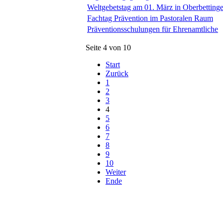
Weltgebetstag am 01. März in Oberbetting
Fachtag Prävention im Pastoralen Raum
Präventionsschulungen für Ehrenamtliche
Seite 4 von 10
Start
Zurück
1
2
3
4
5
6
7
8
9
10
Weiter
Ende