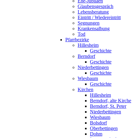
Ehe-Jubiläen
Glaubensgespräch
Lebensberatung
Eintritt / Wiedereintritt
Segnungen
Krankensalbung
Tod
Pfarrbezirke
Hillesheim
Geschichte
Berndorf
Geschichte
Niederbettingen
Geschichte
Wiesbaum
Geschichte
Kirchen
Hillesheim
Berndorf, alte Kirche
Berndorf, St. Peter
Niederbettingen
Wiesbaum
Bolsdorf
Oberbettingen
Dohm