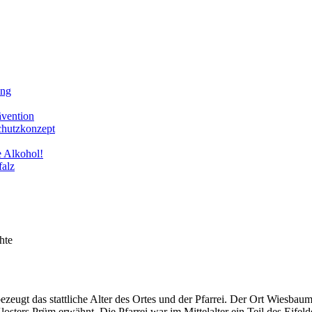
ung
ävention
chutzkonzept
e Alkohol!
falz
hte
bezeugt das stattliche Alter des Ortes und der Pfarrei. Der Ort Wiesbau
losters Prüm erwähnt. Die Pfarrei war im Mittelalter ein Teil des Eif