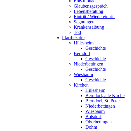
Ehe-Jubiläen
Glaubensgespräch
Lebensberatung
Eintritt / Wiedereintritt
Segnungen
Krankensalbung
Tod
Pfarrbezirke
Hillesheim
Geschichte
Berndorf
Geschichte
Niederbettingen
Geschichte
Wiesbaum
Geschichte
Kirchen
Hillesheim
Berndorf, alte Kirche
Berndorf, St. Peter
Niederbettingen
Wiesbaum
Bolsdorf
Oberbettingen
Dohm