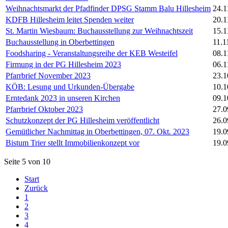
Weihnachtsmarkt der Pfadfinder DPSG Stamm Balu Hillesheim
24.1
KDFB Hillesheim leitet Spenden weiter
20.1
St. Martin Wiesbaum: Buchausstellung zur Weihnachtszeit
15.1
Buchausstellung in Oberbettingen
11.1
Foodsharing - Veranstaltungsreihe der KEB Westeifel
08.1
Firmung in der PG Hillesheim 2023
06.1
Pfarrbrief November 2023
23.1
KÖB: Lesung und Urkunden-Übergabe
10.1
Erntedank 2023 in unseren Kirchen
09.1
Pfarrbrief Oktober 2023
27.0
Schutzkonzept der PG Hillesheim veröffentlicht
26.0
Gemütlicher Nachmittag in Oberbettingen, 07. Okt. 2023
19.0
Bistum Trier stellt Immobilienkonzept vor
19.0
Seite 5 von 10
Start
Zurück
1
2
3
4