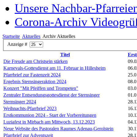
Unsere Nachbar-Pfarreie
Corona-Archiv Videogrü
Startseite
Aktuelles
Archiv Aktuelles
Anzeige #
Titel
Erst
Die Freude am Christsein stärken
09.0
Karnevals-Gottesdienst am 11. Februar in Hillesheim
06.0
Pfarrbrief zur Fastenzeit 2024
25.0
Ergebnis Sternsingeraktion 2024
08.0
Konzert "Mit Pfeiffen und Trompeten"
03.0
Zentraler Entsendungsgottesdienst der Sternsinger
01.0
Sternsinger 2024
28.1
Weihnachts-Pfarrbrief 2023
16.1
Erstkommunion 2024 - Start der Vorbereitungen
10.1
Luziafest in Mirbach am Mittwoch, 13.12.2023
04.1
Neue Website des Pastoralen Raumes Adenau-Gerolstein
30.1
Pfarrbrief zur Adventszeit
28.1